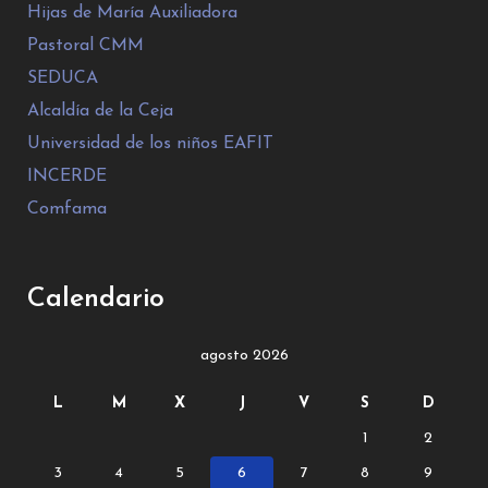
Hijas de María Auxiliadora
Pastoral CMM
SEDUCA
Alcaldía de la Ceja
Universidad de los niños EAFIT
INCERDE
Comfama
Calendario
agosto 2026
L
M
X
J
V
S
D
1
2
3
4
5
6
7
8
9