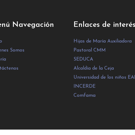
nú Navegación
Enlaces de interé
io
Hijas de María Auxiliadora
enes Somos
Pastoral CMM
ría
SEDUCA
táctenos
Alcaldía de la Ceja
Universidad de los niños EA
INCERDE
Comfama