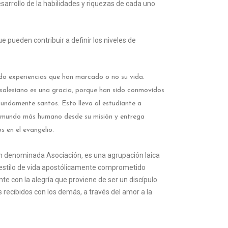
arrollo de la habilidades y riquezas de cada uno
 pueden contribuir a definir los niveles de
ido experiencias que han marcado o no su vida.
 salesiano es una gracia, porque han sido conmovidos
undamente santos. Esto lleva al estudiante a
un mundo más humano desde su misión y entrega
s en el evangelio.
n denominada Asociación, es una agrupación laica
un estilo de vida apostólicamente comprometido
nte con la alegría que proviene de ser un discípulo
s recibidos con los demás, a través del amor a la