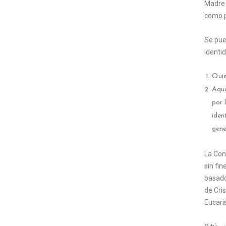
Madre 
como p
Se pue
identid
Quie
Aque
por 
iden
gene
La Con
sin fi
basado 
de Cris
Eucaris