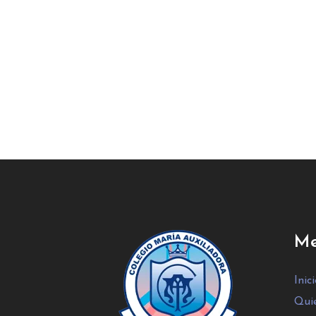
Me
Inic
Qui