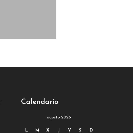
s
Calendario
agosto 2026
L
M
X
J
V
S
D