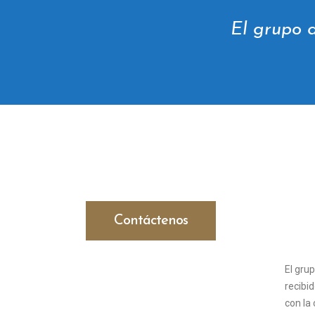
El grupo 
Contáctenos
El gru
recibid
con la 